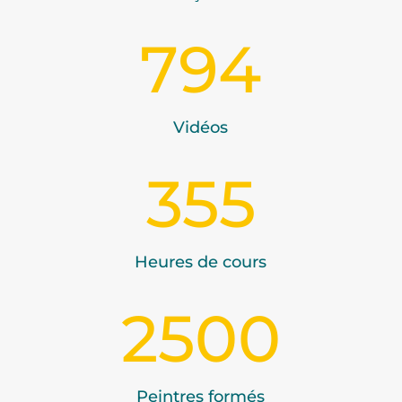
794
Vidéos
355
Heures de cours
2500
Peintres formés